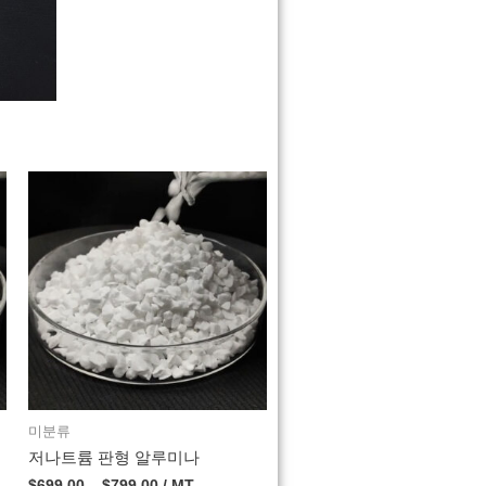
미분류
저나트륨 판형 알루미나
$
699.00
–
$
799.00
/ MT