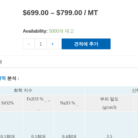
$
699.00
–
$
799.00
/ MT
Availability:
5000개 재고
-
+
견적에 추가
서
학적
분석
:
화학 지수
신
Fe2O3
%
_
부피 밀도
_
SiO2%
Na2O
%
_
(g/cm3)
_
0.1최대
0.1최대
0.4최대
3.5