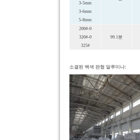
3-5mm
3-6mm
5-8mm
200#-0
320#-0
99.1분
325#
소결된 백색 판형 알루미나: