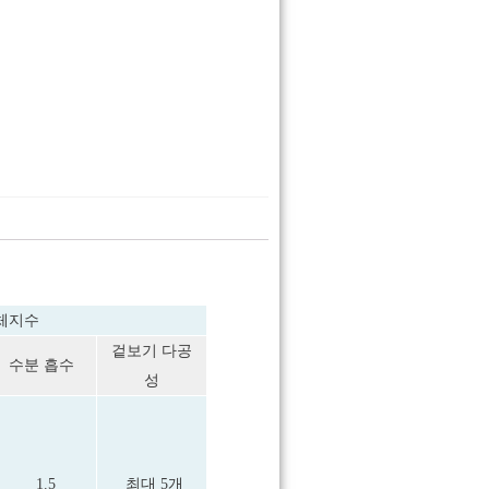
체지수
겉보기 다공
수분 흡수
성
1.5
최대 5개