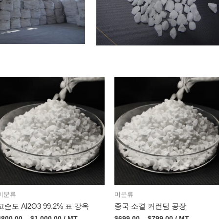
미분류
미분류
고순도 Al2O3 99.2% 표 강옥
중국 소결 커런덤 공장
$
800.00
–
$
1,000.00
/ MT
$
699.00
–
$
799.00
/ MT