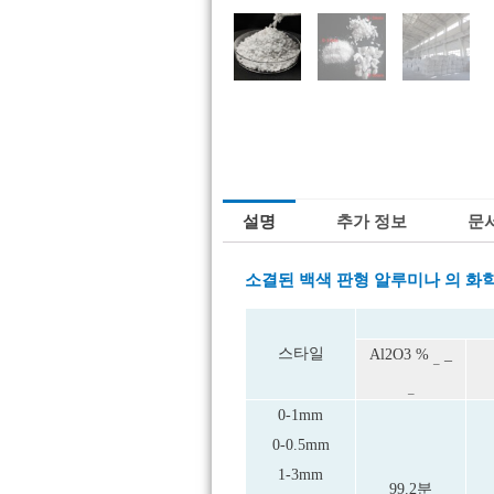
설명
추가 정보
문
소결된 백색 판형 알루미나 의
화
스타일
Al2O3
%
_
_
_
0-1mm
0-0.5mm
1-3mm
99.2분