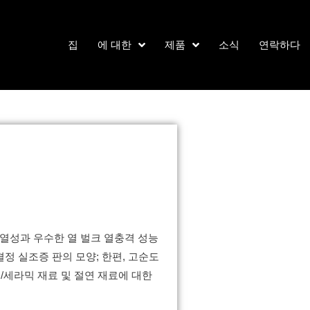
집
소식
연락하다
에 대한
제품
열성과 우수한 열 벌크 열충격 성능
정 실조증 판의 모양; 한편, 고순도
 재료/세라믹 재료 및 절연 재료에 대한